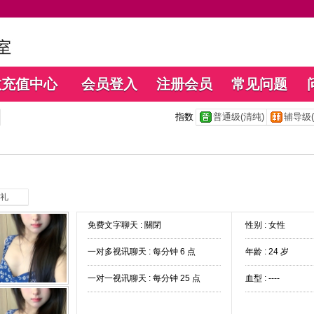
数充值中心
会员登入
注册会员
常见问题
指数
普通级(清纯)
辅导级(
礼
免费文字聊天 :
關閉
性别 : 女性
一对多视讯聊天 :
每分钟 6 点
年龄 : 24 岁
一对一视讯聊天 :
每分钟 25 点
血型 : ----