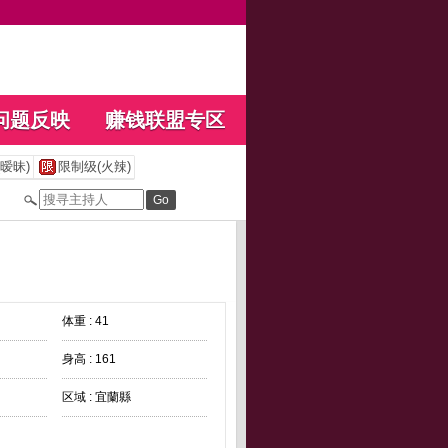
问题反映
赚钱联盟专区
暧昧)
限制级(火辣)
体重 : 41
身高 : 161
区域 : 宜蘭縣