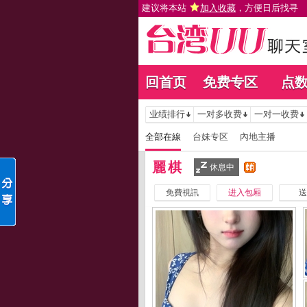
建议将本站
加入收藏
，方便日后找寻
回首页
免费专区
点
业绩排行
一对多收费
一对一收费
全部在線
台妹专区
內地主播
麗棋
休息中
免費視訊
进入包厢
送